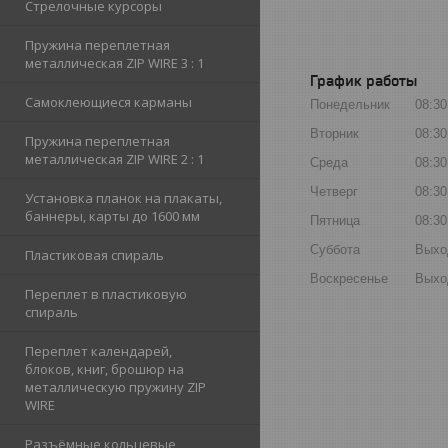
Стрелочные курсоры
Пружина переплетная
металлическая ZIP WIRE 3 : 1
График работы
Самоклеющиеся карманы
Понедельник
08:30
Вторник
08:30
Пружина переплетная
металлическая ZIP WIRE 2 : 1
Среда
08:30
Четверг
08:30
Установка планок на плакаты,
баннеры, карты до 1600 мм
Пятница
08:30
Суббота
Выхо
Пластиковая спираль
Воскресенье
Выхо
Переплет в пластиковую
спираль
Переплет календарей,
блоков, книг, брошюр на
металлическую пружину ZIP
WIRE
Разъёмные кольцевые