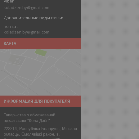
koladzen.by@gmail.com
почта
koladzen.by@gmail.com
КАРТА
ИНФОРМАЦИЯ ДЛЯ ПОКУПАТЕЛЯ
Таварыства з абмежаванай
адказнасцю "Кола Дзён"
222214, Рэспублiка Беларусь, Мiнская
обласць, Смолявiцкi район, в.