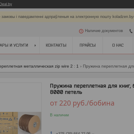
Deal.by
е замовы і паведамленні адпраўленыя на электронную пошту koladzen.b
Наличие документов
АРЫ И УСЛУГИ
КОНТАКТЫ
ПРАЙСЫ
О НАС
реплетная металлическая zip wire 2 : 1
Пружина переплетная для книг, 
8000 петель
от
220
руб.
/бобина
В наличии
+375 (29) 664-22-95