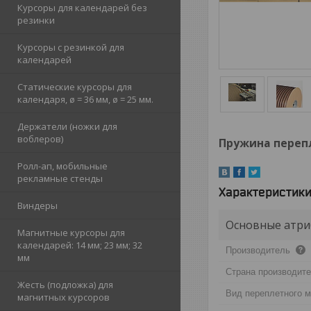
Курсоры для календарей без
резинки
Курсоры с резинкой для
календарей
Статические курсоры для
календаря, ø = 36 мм, ø = 25 мм.
Держатели (ножки для
воблеров)
Пружина перепле
Ролл-ап, мобильные
рекламные стенды
Характеристик
Виндеры
Основные атри
Магнитные курсоры для
календарей: 14 мм; 23 мм; 32
Производитель
мм
Страна производит
Жесть (подложка) для
Вид переплетного 
магнитных курсоров