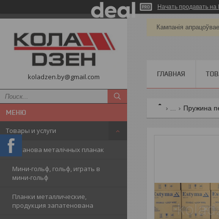
Начать продавать на 
Кампанія апрацоўва
ГЛАВНАЯ
ТОВ
koladzen.by@gmail.com
...
Пружина пе
Товары и услуги
Ўстанова металічных планак
Мини-гольф, гольф, играть в
мини-гольф
Планки металлические,
продукция запатенована