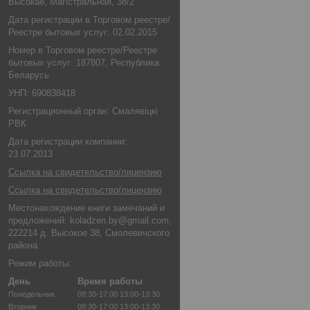
Высокае, Магістральная, 38/2
Дата регистрации в Торговом реестре/
Реестре бытовых услуг: 02.02.2015
Номер в Торговом реестре/Реестре
бытовых услуг: 187807, Республика
Беларусь
УНП: 690838418
Регистрационный орган: Смалявіцкі
РВК
Дата регистрации компании:
23.07.2013
Ссылка на свидетельство/лицензию
Ссылка на свидетельство/лицензию
Местонахождение книги замечаний и
предложений: koladzen.by@gmail.com,
222214 д. Высокое 38, Смолевичского
района
Режим работы:
День
Время работы
Понедельник
08:30-17:00
13:00-13:30
Вторник
08:30-17:00
13:00-13:30