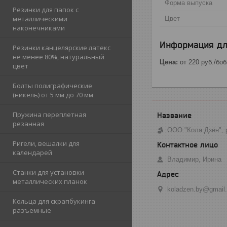
Форма выпуска
Резинки для папок с
металлическими
Цвет
наконечниками
Информация дл
Резинки канцелярские латекс
не менее 80%, натуральный
Цена:
от 220
руб.
/бо
цвет
Болты полиграфические
(никель) от 5 мм до 70 мм
Пружина переплетная
резанная
ООО "Кола Дзён", 
Ригели, вешалки для
календарей
Владимир, Ирина
Станки для установки
металлических планок
koladzen.by@gmail
Кольца для скрапбукинга
разъемные