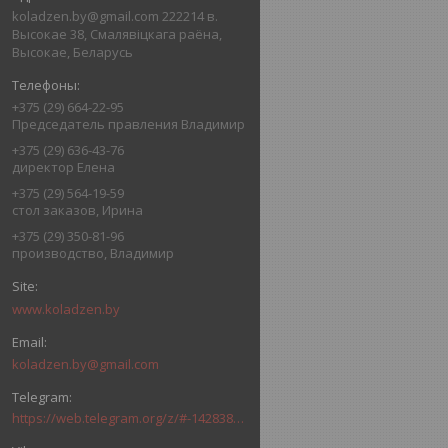
koladzen.by@gmail.com 222214 в.
Высокае 38, Смалявіцкага раёна,
Высокае, Беларусь
+375 (29) 664-22-95
Председатель правления Владимир
+375 (29) 636-43-76
директор Елена
+375 (29) 564-19-59
стол заказов, Ирина
+375 (29) 350-81-96
производство, Владимир
www.koladzen.by
koladzen.by@gmail.com
https://web.telegram.org/z/#-1428385851