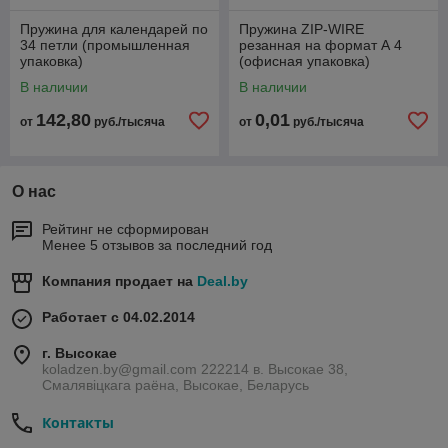
Пружина для календарей по
Пружина ZIP-WIRE
34 петли (промышленная
резанная на формат А 4
упаковка)
(офисная упаковка)
В наличии
В наличии
142,80
0,01
от
руб./тысяча
от
руб./тысяча
О нас
Рейтинг не сформирован
Менее 5 отзывов за последний год
Компания продает на
Deal.by
Работает с 04.02.2014
г. Высокае
koladzen.by@gmail.com 222214 в. Высокае 38,
Смалявіцкага раёна, Высокае, Беларусь
Контакты