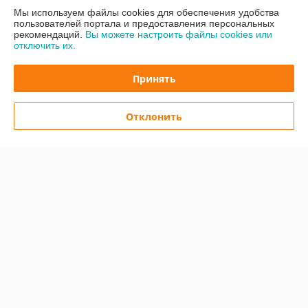
Сегодня работает с 08:30 до 17:00
Мы используем файлы cookies для обеспечения удобства
Показать весь график работы
пользователей портала и предоставления персональных
рекомендаций.
Вы можете настроить файлы cookies или
отключить их.
Отзывы о магазине
Принять
У компании пока нет отзывов, добавьте первый
Отклонить
О нас
Контакты
Доставка и оплата
График работы
Полная версия сайта
Политика обработки cookies