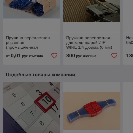
Пружина переплетная
Пружина переплетная
Нож
резанная
для календарей ZIP-
050
(промышленная
WIRE 1/4 дюйма (6 мм)
упаковка)
94 000 петель
0,01
300
13
от
руб./тысяча
руб./бобина
Подобные товары компании