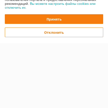
рекомендаций.
Вы можете настроить файлы cookies или
отключить их.
Отзывы о магазине
Принять
У компании пока нет отзывов, добавьте первый
Отклонить
О нас
Контакты
Доставка и оплата
График работы
Полная версия сайта
Политика обработки cookies
Сайт создан на платформе Deal.by