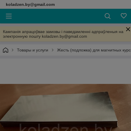
koladzen.by@gmail.com
Кампанія апрацоўвае замовы і паведамленні адпраўленыя на
электронную пошту koladzen.by@gmail.com
Товары и услуги
Жесть (подложка) для магнитных кур