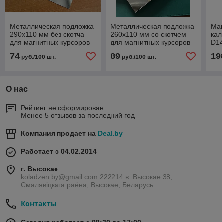
Металлическая подложка
Металлическая подложка
Маг
290х110 мм без скотча
260х110 мм со скотчем
кал
для магнитных курсоров
для магнитных курсоров
D1
(100 штук)
(100 штук)
от
74
89
19
руб./100 шт.
руб./100 шт.
О нас
Рейтинг не сформирован
Менее 5 отзывов за последний год
Компания продает на
Deal.by
Работает с 04.02.2014
г. Высокае
koladzen.by@gmail.com 222214 в. Высокае 38,
Смалявіцкага раёна, Высокае, Беларусь
Контакты