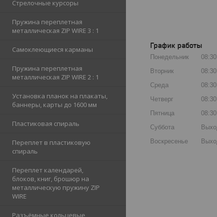
Стрелочные курсоры
Пружина переплетная
металлическая ZIP WIRE 3 : 1
График работы
Самоклеющиеся карманы
Понедельник
08:30
Пружина переплетная
Вторник
08:30
металлическая ZIP WIRE 2 : 1
Среда
08:30
Установка планок на плакаты,
Четверг
08:30
баннеры, карты до 1600 мм
Пятница
08:30
Пластиковая спираль
Суббота
Выхо
Воскресенье
Выхо
Переплет в пластиковую
спираль
Переплет календарей,
блоков, книг, брошюр на
металлическую пружину ZIP
WIRE
Разъёмные кольцевые