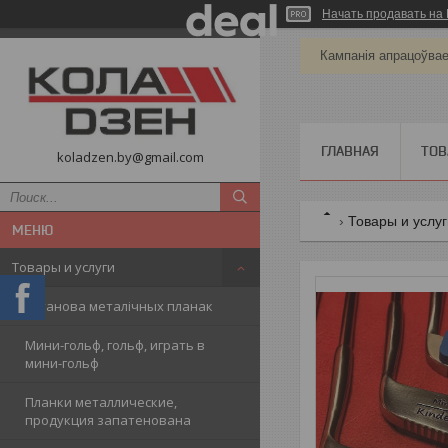
Начать продавать на 
Кампанія апрацоўва
ГЛАВНАЯ
ТОВ
koladzen.by@gmail.com
Товары и услу
Товары и услуги
Ўстанова металічных планак
Мини-гольф, гольф, играть в
мини-гольф
Планки металлические,
продукция запатенована