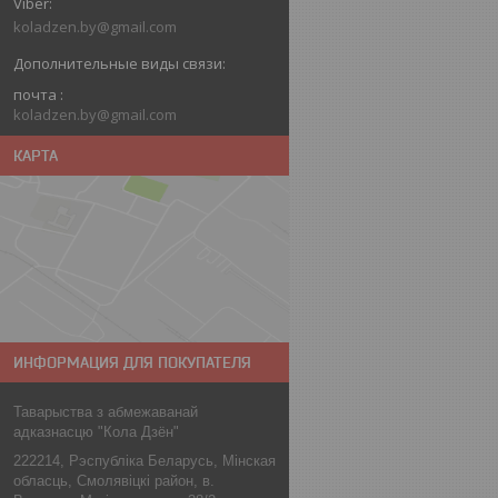
koladzen.by@gmail.com
почта
koladzen.by@gmail.com
КАРТА
ИНФОРМАЦИЯ ДЛЯ ПОКУПАТЕЛЯ
Таварыства з абмежаванай
адказнасцю "Кола Дзён"
222214, Рэспублiка Беларусь, Мiнская
обласць, Смолявiцкi район, в.