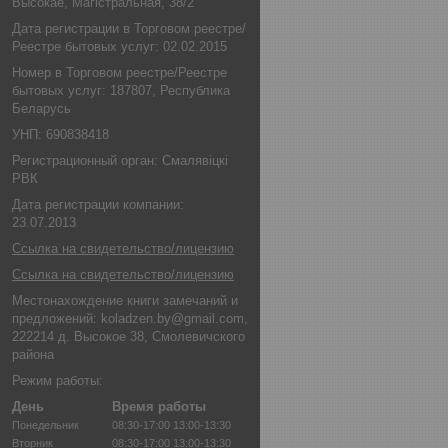
Высокае, Магістральная, 38/2
Дата регистрации в Торговом реестре/
Реестре бытовых услуг: 02.02.2015
Номер в Торговом реестре/Реестре
бытовых услуг: 187807, Республика
Беларусь
УНП: 690838418
Регистрационный орган: Смалявіцкі
РВК
Дата регистрации компании:
23.07.2013
Ссылка на свидетельство/лицензию
Ссылка на свидетельство/лицензию
Местонахождение книги замечаний и
предложений: koladzen.by@gmail.com,
222214 д. Высокое 38, Смолевичского
района
Режим работы:
День
Время работы
Понедельник
08:30-17:00
13:00-13:30
Вторник
08:30-17:00
13:00-13:30