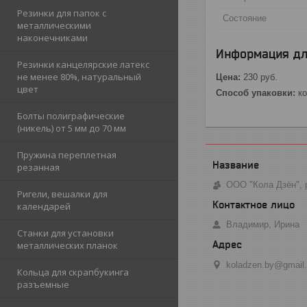
Резинки для папок с
Состояние
металлическими
наконечниками
Информация дл
Резинки канцелярские латекс
не менее 80%, натуральный
Цена:
230
руб.
цвет
Способ упаковки:
ко
Болты полиграфические
(никель) от 5 мм до 70 мм
Пружина переплетная
резанная
ООО "Кола Дзён", 
Ригели, вешалки для
календарей
Владимир, Ирина
Станки для установки
металлических планок
koladzen.by@gmail
Кольца для скрапбукинга
разъемные