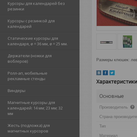
Курсоры для календарей без
резинки
Курсоры с резинкой для
календарей
Статические курсоры для
календаря, ø = 36 мм, ø = 25 мм.
Держатели (ножки для
Размеры клюшек: левы
воблеров)
Ролл-ап, мобильные
рекламные стенды
Характеристик
Виндеры
Основные
Магнитные курсоры для
Производитель
календарей: 14 мм; 23 мм; 32
мм
Страна производит
Жесть (подложка) для
Тип
магнитных курсоров
Материал