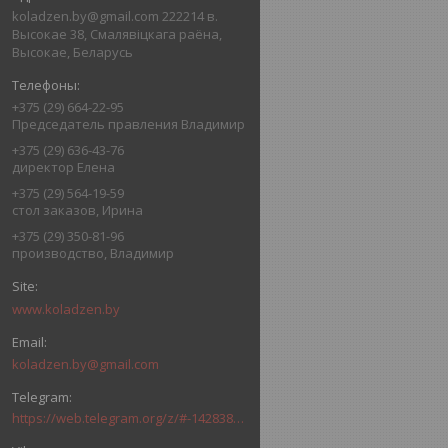
koladzen.by@gmail.com 222214 в.
Высокае 38, Смалявіцкага раёна,
Высокае, Беларусь
+375 (29) 664-22-95
Председатель правления Владимир
+375 (29) 636-43-76
директор Елена
+375 (29) 564-19-59
стол заказов, Ирина
+375 (29) 350-81-96
производство, Владимир
www.koladzen.by
koladzen.by@gmail.com
https://web.telegram.org/z/#-1428385851