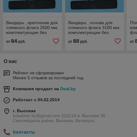
Виндеры , крепление для
Виндеры , основа для
Пл
пляжного флага 2500 мм,
пляжного флага 3100 мм,
ко
комплектующие без
комплектующие без
фл
флага
флага
84
88
от
руб.
от
руб.
от
О нас
Рейтинг не сформирован
Менее 5 отзывов за последний год
Компания продает на
Deal.by
Работает с 04.02.2014
г. Высокае
koladzen.by@gmail.com 222214 в. Высокае 38,
Смалявіцкага раёна, Высокае, Беларусь
Контакты