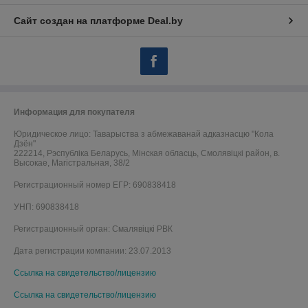
Сайт создан на платформе Deal.by
Информация для покупателя
Юридическое лицо:
Таварыства з абмежаванай адказнасцю "Кола
Дзён"
222214, Рэспублiка Беларусь, Мiнская обласць, Смолявiцкi район, в.
Высокае, Магістральная, 38/2
Регистрационный номер ЕГР: 690838418
УНП: 690838418
Регистрационный орган: Смалявіцкі РВК
Дата регистрации компании: 23.07.2013
Ссылка на свидетельство/лицензию
Ссылка на свидетельство/лицензию