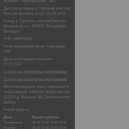
Высокае, Магістральная, 38/2
Дата регистрации в Торговом реестре/
Реестре бытовых услуг: 02.02.2015
Номер в Торговом реестре/Реестре
бытовых услуг: 187807, Республика
Беларусь
УНП: 690838418
Регистрационный орган: Смалявіцкі
РВК
Дата регистрации компании:
23.07.2013
Ссылка на свидетельство/лицензию
Ссылка на свидетельство/лицензию
Местонахождение книги замечаний и
предложений: koladzen.by@gmail.com,
222214 д. Высокое 38, Смолевичского
района
Режим работы:
День
Время работы
Понедельник
08:30-17:00
13:00-13:30
Вторник
08:30-17:00
13:00-13:30