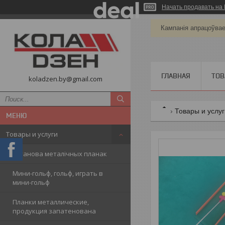
Начать продавать на 
Кампанія апрацоўва
ГЛАВНАЯ
ТОВ
koladzen.by@gmail.com
Товары и услу
Товары и услуги
Ўстанова металічных планак
Мини-гольф, гольф, играть в
мини-гольф
Планки металлические,
продукция запатенована