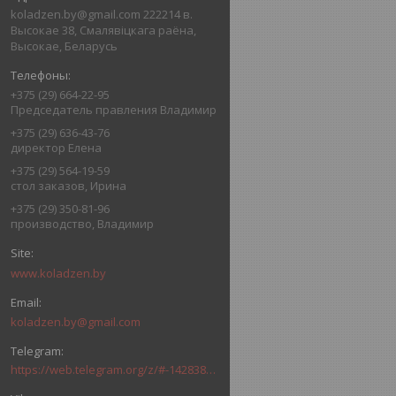
koladzen.by@gmail.com 222214 в.
Высокае 38, Смалявіцкага раёна,
Высокае, Беларусь
+375 (29) 664-22-95
Председатель правления Владимир
+375 (29) 636-43-76
директор Елена
+375 (29) 564-19-59
стол заказов, Ирина
+375 (29) 350-81-96
производство, Владимир
www.koladzen.by
koladzen.by@gmail.com
https://web.telegram.org/z/#-1428385851