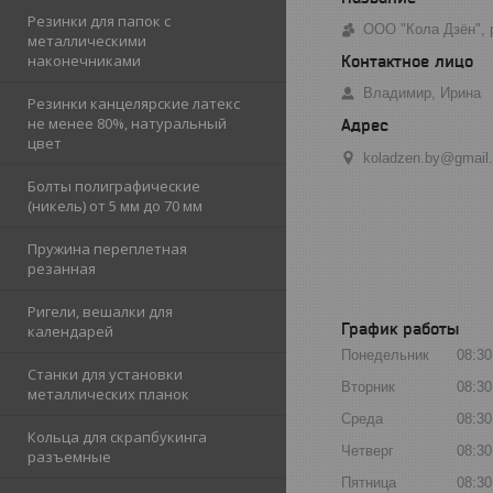
Резинки для папок с
ООО "Кола Дзён", 
металлическими
наконечниками
Владимир, Ирина
Резинки канцелярские латекс
не менее 80%, натуральный
цвет
koladzen.by@gmail
Болты полиграфические
(никель) от 5 мм до 70 мм
Пружина переплетная
резанная
Ригели, вешалки для
График работы
календарей
Понедельник
08:30
Станки для установки
Вторник
08:30
металлических планок
Среда
08:30
Кольца для скрапбукинга
Четверг
08:30
разъемные
Пятница
08:30