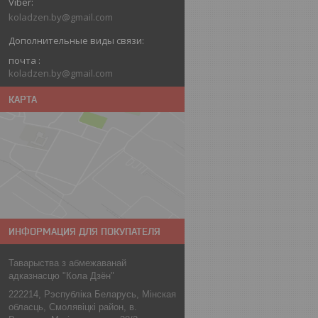
koladzen.by@gmail.com
почта
koladzen.by@gmail.com
КАРТА
ИНФОРМАЦИЯ ДЛЯ ПОКУПАТЕЛЯ
Таварыства з абмежаванай
адказнасцю "Кола Дзён"
222214, Рэспублiка Беларусь, Мiнская
обласць, Смолявiцкi район, в.