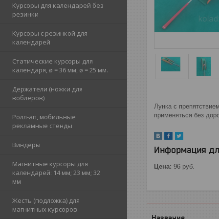
Курсоры для календарей без
резинки
Курсоры с резинкой для
календарей
Статические курсоры для
календаря, ø = 36 мм, ø = 25 мм.
Держатели (ножки для
воблеров)
Лунка с препятствием
применяться без доро
Ролл-ап, мобильные
рекламные стенды
Виндеры
Информация дл
Магнитные курсоры для
Цена:
96
руб.
календарей: 14 мм; 23 мм; 32
мм
Жесть (подложка) для
магнитных курсоров