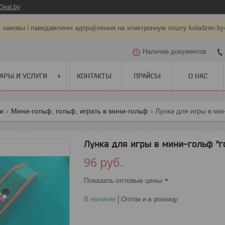
Deal.by
е замовы і паведамленні адпраўленыя на электронную пошту koladzen.b
Наличие документов
АРЫ И УСЛУГИ
КОНТАКТЫ
ПРАЙСЫ
О НАС
ги
Мини-гольф, гольф, играть в мини-гольф
Лунка для игры в ми
Лунка для игры в мини-гольф "г
96
руб.
Показать оптовые цены
В наличии
Оптом и в розницу